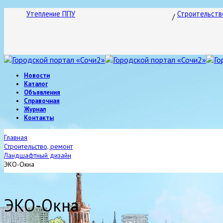
Утепление ППУ
Строительств
Новости
Каталог
Объявления
Справочная
Журнал
Контакты
Главная
Строительство, ремонт
Ландшафтный дизайн
ЭКО-Окна
ЭКО-Окна