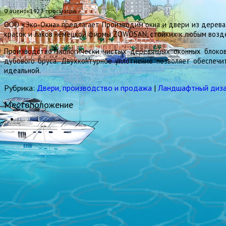
0 оценок
1922
просмотра
ООО «Эко-Окна» предлагает Производим окна и двери из дерева.
красок и лаков немецкой фирмы ZOWOSAN, стойких к любым воз
Производство экологически чистых деревянных оконных блоков
дубового бруса. Двухконтурное уплотнение позволяет обеспечи
идеальной.
Рубрика:
Двери, производство и продажа
|
Ландшафтный диз
Местоположение